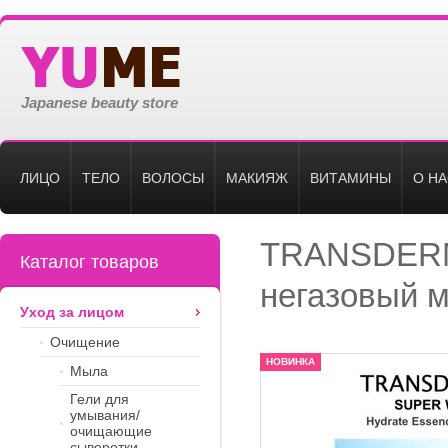
Japanese beauty store
ЛИЦО
ТЕЛО
ВОЛОСЫ
МАКИЯЖ
ВИТАМИНЫ
О Н
TRANSDERM
Каталог товаров
негазовый м
Уход за лицом
Очищение
НОВИНКА
Мыла
Гели для
умывания/
очищающие
сыворотки