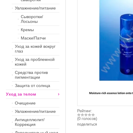
Увлажнение/питание
Сыворотки/
Лосьоны
Кремы
Маски/Патчи
Уход за кожей вокруг
глаз
Уход за проблемной
кожей
Средства против
пигментации
Защита от солнца
Уход за телом
Очищение
Рейтинг:
Увлажнение/питание
(0 голосов)
Антицеллюлит/
Коррекция
поделиться
Дополнительный уход