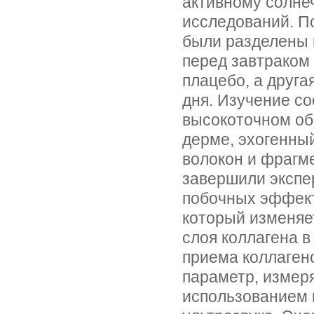
активному солне
исследований. П
были разделены 
перед завтраком
плацебо, а друга
дня. Изучение с
высокоточном об
дерме, эхогенны
волокон и фрагм
завершили экспе
побочных эффект
который изменяет
слоя коллагена 
приема коллаген
параметр, измеря
использованием 