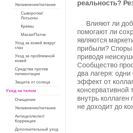
реальность? Ре
Увлажнение/питание
Сыворотки/
Лосьоны
Влияют ли добав
Кремы
помогают ли сохр
Маски/Патчи
являются маркет
Уход за кожей вокруг
прибыли? Споры с
глаз
приводя неискуш
Уход за проблемной
кожей
Сообщество проф
Средства против
два лагеря: одн
пигментации
эффект от колла
Защита от солнца
консервативной т
Уход за телом
внутрь коллаген
Очищение
не доходит до ко
Увлажнение/питание
Антицеллюлит/
Коррекция
Дополнительный уход