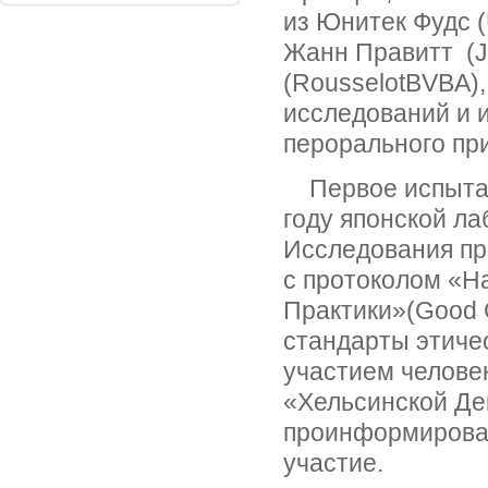
из Юнитек Фудс (
Жанн Правитт (J
(RousselotBVBA),
исследований и 
перорального при
Первое испытан
году японской л
Исследования пр
с протоколом «Н
Практики»(Good 
стандарты этиче
участием человек
«Хельсинской Де
проинформирован
участие.