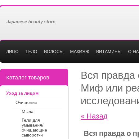
Japanese beauty store
ЛИЦО
ТЕЛО
ВОЛОСЫ
МАКИЯЖ
ВИТАМИНЫ
О Н
Вся правда 
Каталог товаров
Миф или ре
Уход за лицом
исследован
Очищение
Мыла
« Назад
Гели для
умывания/
очищающие
Вся правда о п
сыворотки