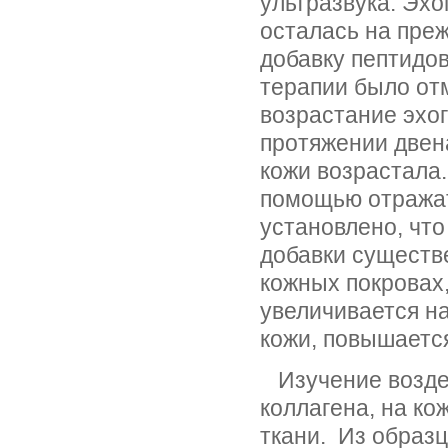
ультразвука. Эх
осталась на пре
добавку пептидов
терапии было от
возрастание эхо
протяжении двена
кожи возрастала
помощью отражат
установлено, чт
добавки существ
кожных покровах,
увеличивается н
кожи, повышается
Изучение воздей
коллагена, на ко
ткани. Из образ