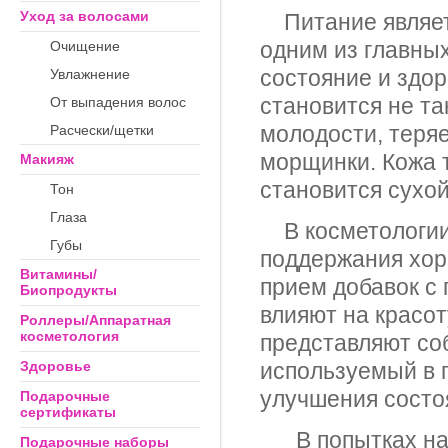
Уход за волосами
Питание являе
одним из главны
Очищение
состояние и здо
Увлажнение
становится не так
От выпадения волос
молодости, теря
Расчески/щетки
морщинки. Кожа т
Макияж
становится сухой
Тон
Глаза
В косметологии
Губы
поддержания хор
Витамины/
прием добавок с 
Биопродукты
влияют на красот
Роллеры/Аппаратная
косметология
представляют со
Здоровье
используемый в 
улучшения состо
Подарочные
сертификаты
В попытках наи
Подарочные наборы