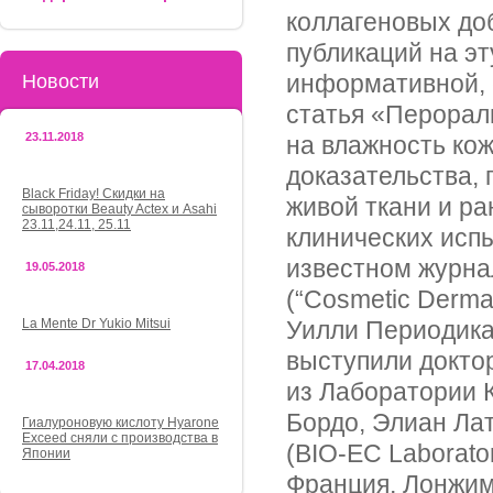
коллагеновых до
публикаций на эт
информативной, 
Новости
статья «Перорал
23.11.2018
на влажность ко
доказательства, 
Black Friday! Скидки на
живой ткани и р
сыворотки Beauty Actex и Asahi
23.11,24.11, 25.11
клинических испы
известном журна
19.05.2018
(“Cosmetic Derma
La Mente Dr Yukio Mitsui
Уилли Периодикал
выступили доктор
17.04.2018
из Лаборатории 
Бордо, Элиан Лат
Гиалуроновую кислоту Hyarone
Exceed сняли с производства в
(BIO-EC Laborato
Японии
Франция, Лонжимо