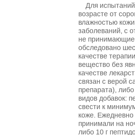
Для испытаний 
возрасте от соро
влажностью кожи
заболеваний, с о
не принимающие 
обследовано шес
качестве терапи
вещество без яв
качестве лекарс
связан с верой с
препарата), либо
видов добавок: п
свести к миниму
коже. Ежедневно
принимали на ноч
либо 10 г пептид