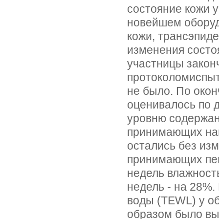
состояние кожи 
новейшем обору
кожи, трансэпид
изменения состо
участницы закон
протоколомиспыт
не было. По око
оценивалось по 
уровню содержани
принимающих нап
остались без изм
принимающих пеп
недель влажность
недель - на 28%
воды (TEWL) у об
образом было вы